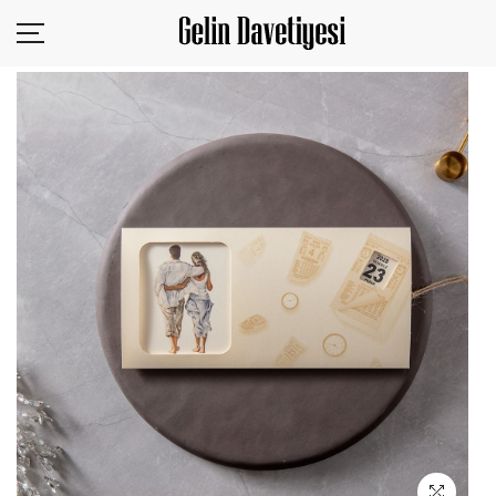
KURUMSAL
ÜRÜNLER
SİZDEN GELENLER
TASARIM YÜKLE
BLOG
İLETİŞİM