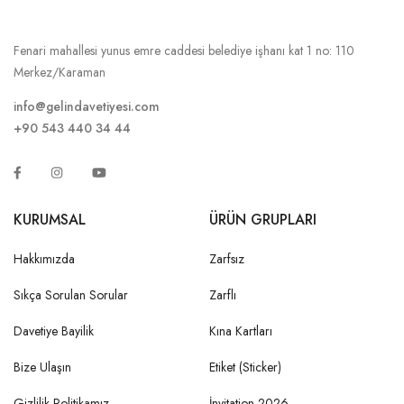
Fenari mahallesi yunus emre caddesi belediye işhanı kat 1 no: 110
Merkez/Karaman
info@gelindavetiyesi.com
+90 543 440 34 44
KURUMSAL
ÜRÜN GRUPLARI
Hakkımızda
Zarfsız
Sıkça Sorulan Sorular
Zarflı
Davetiye Bayilik
Kına Kartları
Bize Ulaşın
Etiket (Sticker)
Gizlilik Politikamız
İnvitation 2026