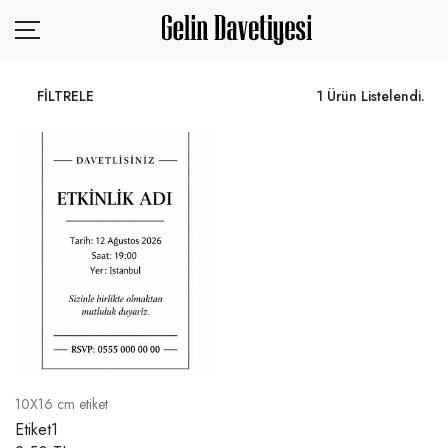
FİLTRELE
1 Ürün Listelendi.
KURUMSAL
ÜRÜNLER
SİZDEN GELENLER
TASARIM YÜKLE
BLOG
İLETİŞİM
10X16 cm etiket
Etiket1