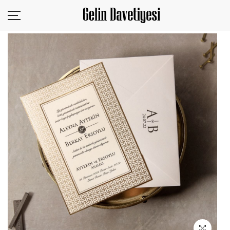
KURUMSAL
ÜRÜNLER
SİZDEN GELENLER
TASARIM YÜKLE
BLOG
İLETİŞİM