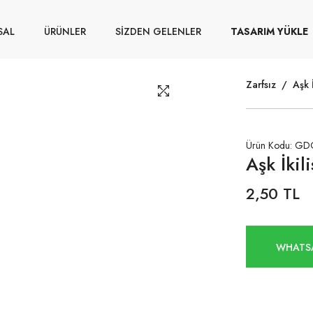
SAL
ÜRÜNLER
SİZDEN GELENLER
TASARIM YÜKLE
Zarfsız
/
Aşk İ
Ürün Kodu: GD
Aşk İkil
2,50 TL
WHATSA