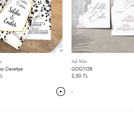
si
Aşk İkilisi
lisi Davetiye
GDG1128
TL
2,50 TL