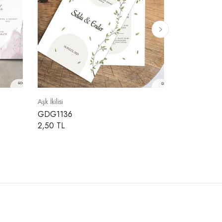
Aşk İkilisi
Aşk İkilisi
GDG1136
Aşk İkili Dav
2,50 TL
2,50 TL