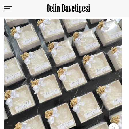
KURUMSAL
ÜRÜNLER
SİZDEN GELENLER
TASARIM YÜKLE
BLOG
İLETİŞİM