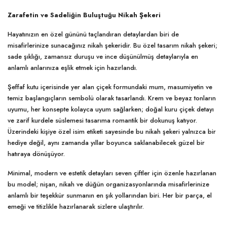
Zarafetin ve Sadeliğin Buluştuğu Nikah Şekeri
Hayatınızın en özel gününü taçlandıran detaylardan biri de
misafirlerinize sunacağınız nikah şekeridir. Bu özel tasarım nikah şekeri;
sade şıklığı, zamansız duruşu ve ince düşünülmüş detaylarıyla en
anlamlı anlarınıza eşlik etmek için hazırlandı.
Şeffaf kutu içerisinde yer alan çiçek formundaki mum, masumiyetin ve
temiz başlangıçların sembolü olarak tasarlandı. Krem ve beyaz tonların
uyumu, her konsepte kolayca uyum sağlarken; doğal kuru çiçek detayı
ve zarif kurdele süslemesi tasarıma romantik bir dokunuş katıyor.
Üzerindeki kişiye özel isim etiketi sayesinde bu nikah şekeri yalnızca bir
hediye değil, aynı zamanda yıllar boyunca saklanabilecek güzel bir
hatıraya dönüşüyor.
Minimal, modern ve estetik detayları seven çiftler için özenle hazırlanan
bu model; nişan, nikah ve düğün organizasyonlarında misafirlerinize
anlamlı bir teşekkür sunmanın en şık yollarından biri. Her bir parça, el
emeği ve titizlikle hazırlanarak sizlere ulaştırılır.