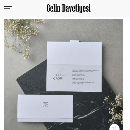
KURUMSAL
ÜRÜNLER
SİZDEN GELENLER
TASARIM YÜKLE
BLOG
İLETİŞİM