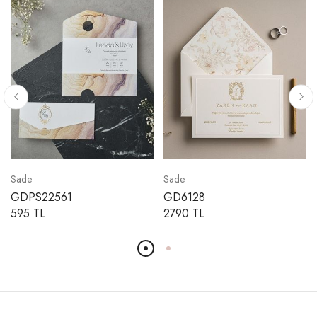
Sade
Sade
GDPS22561
GD6128
595 TL
2790 TL